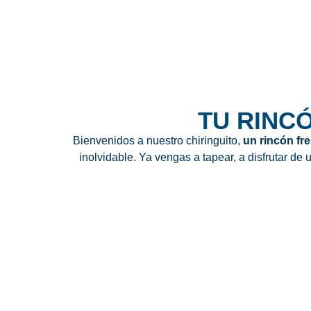
TU RINCÓ
Bienvenidos a nuestro chiringuito,
un rincón fre
inolvidable. Ya vengas a tapear, a disfrutar de
UN LUGAR DONDE
LA BRISA Y EL 